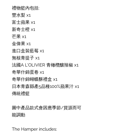
禮物籃內包括:
豐水梨
x1
富士蘋果
x1
新奇士橙
x1
芒果
x1
金偉果
x1
進口盒裝藍莓
x1
無核青提子
x1
法國
A L'OLIVIER
青橄欖釀辣椒
x1
奇華什錦蛋卷
x1
奇華什錦蝴蝶酥禮盒
x1
日本青森縣產
5
品種
100%
蘋果汁
x1
傳統禮籃
圖中產品款式會因應季節
/
貨源而可
能調動
The Hamper includes: