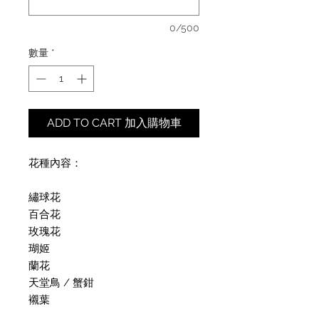
0/500
數量
*
ADD TO CART 加入購物車
花種內容：
繡球花
百合花
玫瑰花
瑚姬
蘭花
天堂鳥 / 蟹鉗
襯葉