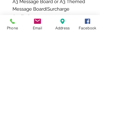
A3 Message Board or A3 Themed
Message Board(Surcharge
Applies).
Phone
Email
Address
Facebook
*Subject to the availability from
the import market and blooming
season, the substitution of flowers
may be required for the flower
products from the above picture.
如何製作創意賀卡
步驟：
How to make a creative
1.
首先您要肯定你有充份時間給我們
greeting card
為你準備呀!
***
需要預早3天前預訂
*** (以付款
Steps:
後計算
)
急單 Urgent orders
1.
Please make sure you allow
2.
選擇您合心意的尺寸
sufficient time for us to prepare your
3.
提交訂單後，在購物車內按下
備註
急單最多只接受星期一至五(每天的中
order.
欄填寫送花牌
更改創意賀卡尺寸 CHANGE