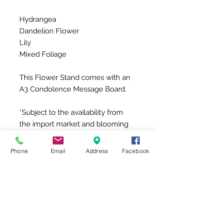
Hydrangea
Dandelion Flower
Lily
Mixed Foliage
This Flower Stand comes with an
A3 Condolence Message Board.
*Subject to the availability from
the import market and blooming
season, the substitution of flowers
may be required for the flower
Phone
Email
Address
Facebook
products from the above picture.
如何製作創意賀卡
步驟：
How to make a creative