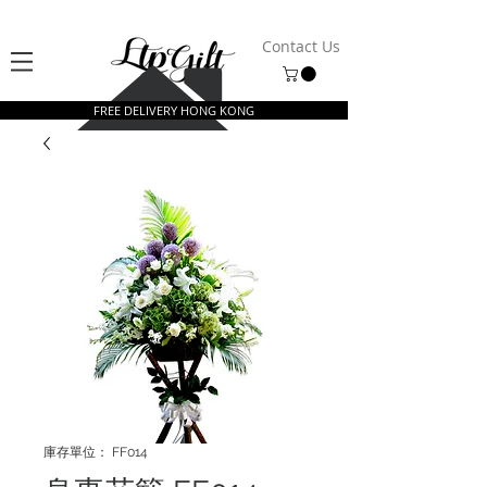
Contact Us
FREE DELIVERY HONG KONG
庫存單位： FF014