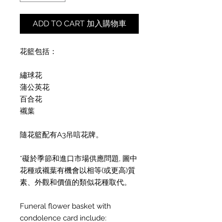
ADD TO CART 加入購物車
花籃包括：
繡球花
蒲公英花
百合花
襯葉
隨花籃配有A3吊唁花牌。
*礙於季節和進口市場供應問題, 圖中
花種或襯葉有機會以相等(或更高)質
素、外觀和價值的類似花種取代。
Funeral flower basket with
condolence card include: