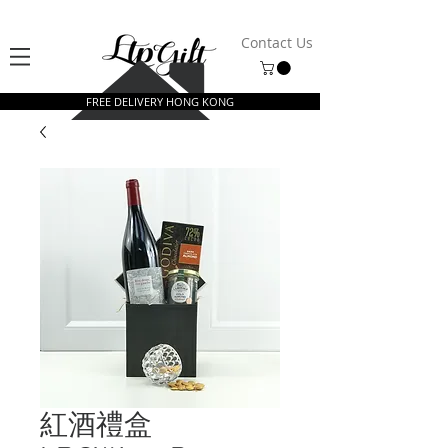
Contact Us
FREE DELIVERY HONG KONG
紅酒禮盒