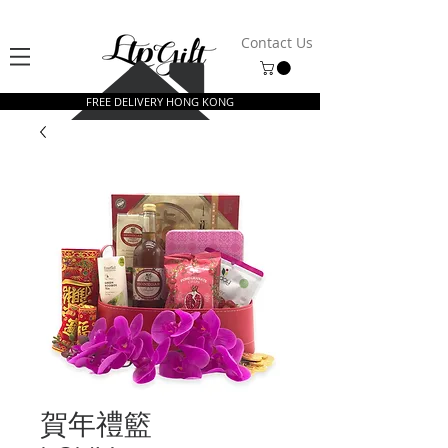
Contact Us
FREE DELIVERY HONG KONG
賀年禮籃