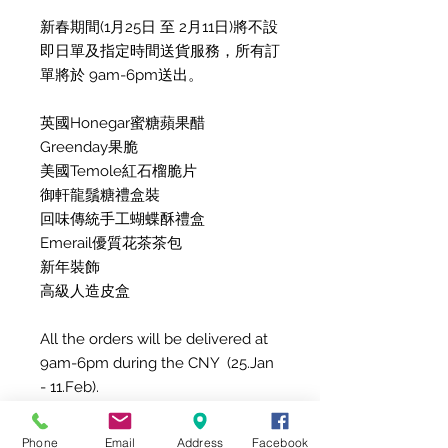
新春期間(1月25日 至 2月11日)將不設
即日單及指定時間送貨服務，所有訂
單將於 9am-6pm送出。
英國Honegar蜜糖蘋果醋
Greenday果脆
美國Temole紅石榴脆片
御軒龍鬚糖禮盒裝
回味傳統手工蝴蝶酥禮盒
Emerail優質花茶茶包
新年裝飾
高級人造皮盒
All the orders will be delivered at
9am-6pm during the CNY (25.Jan
- 11.Feb).
Honegar Honey & Cider Vinegar
Phone
Email
Address
Facebook