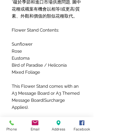
*礙於季節和進口市場供應問題, 圖中
花種或襯葉有機會以相等(或更高)質
素、外觀和價值的類似花種取代。
Flower Stand Contents:
Sunflower
Rose
Eustoma
Bird of Paradise / Heliconia
Mixed Foliage
This Flower Stand comes with an
A3 Message Board or A3 Themed
Message Board(Surcharge
Applies).
*Subject to the availability from
the import market and blooming
Phone
Email
Address
Facebook