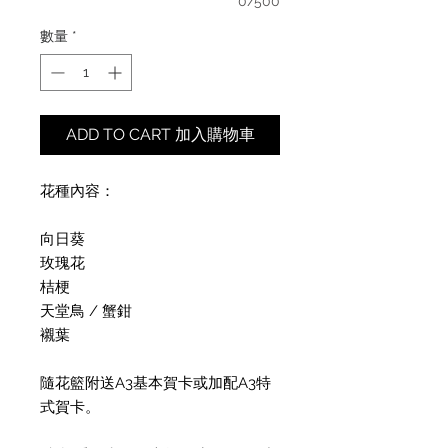
0/500
數量
*
ADD TO CART 加入購物車
花種內容：
向日葵
玫瑰花
桔梗
天堂鳥 / 蟹鉗
襯葉
隨花籃附送A3基本賀卡或加配A3特
式賀卡。