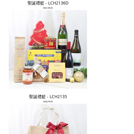
聖誕禮籃 - LCH2136D
價格
HK$1,189.00
聖誕禮籃 - LCH2135
價格
HK$2,199.00