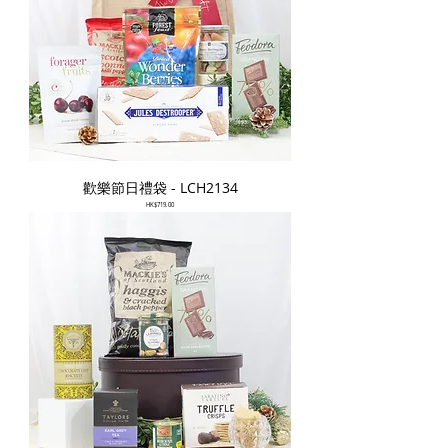
歡樂節日禮袋 - LCH2134
價格
HK$719.00