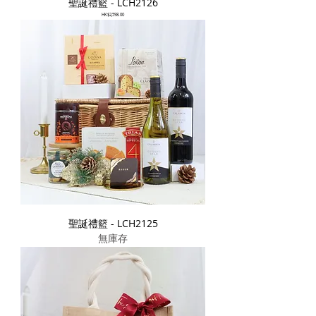
聖誕禮籃 - LCH2126
價格
HK$2,598.00
聖誕禮籃 - LCH2125
無庫存