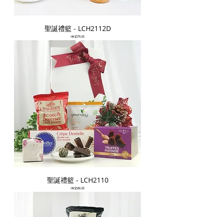
聖誕禮籃 - LCH2112D
價格
HK$579.00
聖誕禮籃 - LCH2110
價格
HK$540.00