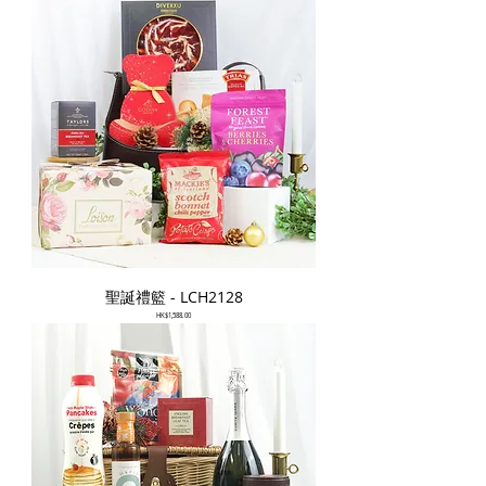
聖誕禮籃 - LCH2128
價格
HK$1,588.00