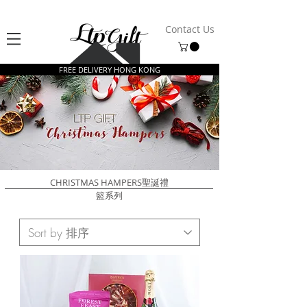
Contact Us
FREE DELIVERY HONG KONG
CHRISTMAS HAMPERS聖誕禮
籃系列​