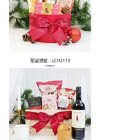
聖誕禮籃 - LCH2113
價格
HK$689.00