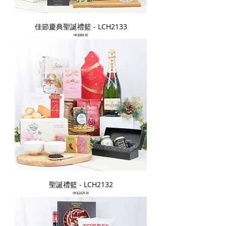
佳節慶典聖誕禮籃 - LCH2133
價格
HK$868.00
聖誕禮籃 - LCH2132
價格
HK$2,629.00