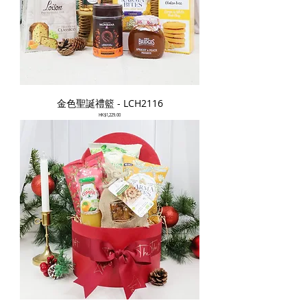
金色聖誕禮籃 - LCH2116
價格
HK$1,229.00