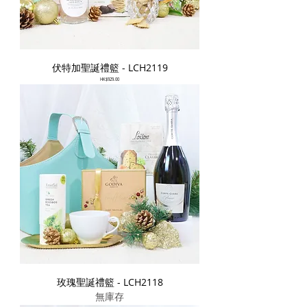
伏特加聖誕禮籃 - LCH2119
價格
HK$929.00
玫瑰聖誕禮籃 - LCH2118
無庫存