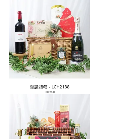
聖誕禮籃 - LCH2138
價格
HK$3,199.00