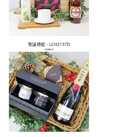
聖誕禮籃 - LCH2137D
價格
HK$888.00