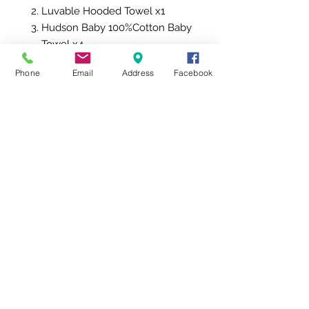
Luvable Hooded Towel x1
Hudson Baby 100%Cotton Baby
Towel x4
Luvable Baby Booties x1
Phone
Email
Address
Facebook
LTP Gift Traditional Basket
Additional Information
- This gift comes with a message
card board (Place on top ) OR
LTPGIFT message card (in an
envelop)
- Due to seasonal baby products
might be replaced with other
types of baby products
備註 Remarks:
客人下單後，需在購物車內按下備註，
填寫以下資料：
（*）必須填寫