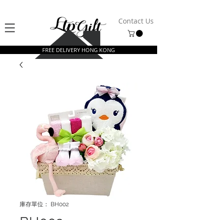
Contact Us
FREE DELIVERY HONG KONG
庫存單位： BH002