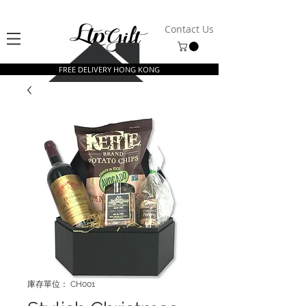
Contact Us
FREE DELIVERY HONG KONG
庫存單位： CH001