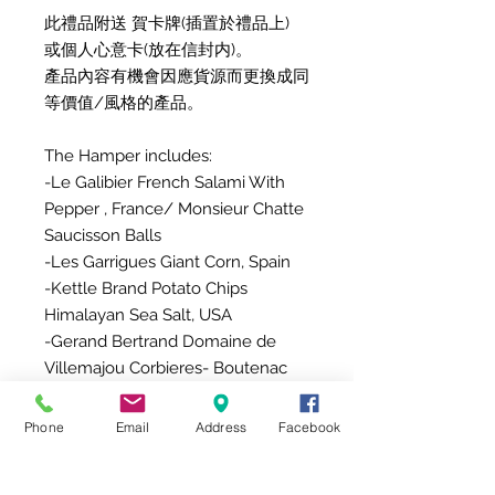
此禮品附送 賀卡牌(插置於禮品上)
或個人心意卡(放在信封内)。
產品內容有機會因應貨源而更換成同
等價值/風格的產品。
The Hamper includes:
-Le Galibier French Salami With
Pepper , France/ Monsieur Chatte
Saucisson Balls
-Les Garrigues Giant Corn, Spain
-Kettle Brand Potato Chips
Himalayan Sea Salt, USA
-Gerand Bertrand Domaine de
Villemajou Corbieres- Boutenac
Languedoc- Roussillon, France
2014, 750ml
Phone
Email
Address
Facebook
-LTP GIFT Giftbox