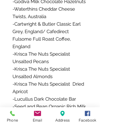
-Godiva Milk Chocolate Hazelnuts
-Waterthins Cheddar Cheese
Twists, Australia
-Cartwright & Butler Classic Earl
Grey, England/ Cafedirect
Fulsome Full Roast Coffee,
England
-Krisca The Nuts Specialist
Unsalted Pecans
-Krisca The Nuts Specialist
Unsalted Almonds
-Krisca The Nuts Specialist Dried
Apricot
-Lucullus Dark Chocolate Bar
-Seed and Bean Organic Rich Milk
Chocolate Sicilian Hazelnut and
Phone
Email
Address
Facebook
Almond 58% Cocoa
-Annas Original Ginger Thins,
Sweden/ La Mere Pouland French