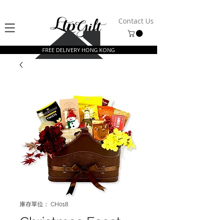
Contact Us
FREE DELIVERY HONG KONG
庫存單位： CH018