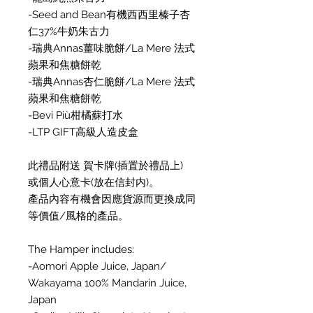
-Seed and Bean有機西西里榛子杏
仁37%牛奶朱古力
-瑞典Annas薑味脆餅/La Mere 法式
蘋果和焦糖餅乾
-瑞典Annas杏仁脆餅/La Mere 法式
蘋果和焦糖餅乾
-Bevi Più柑橘蘇打水
-LTP GIFT高級人造皮盒
此禮品附送 賀卡牌(插置於禮品上)
或個人心意卡(放在信封内)。
產品內容有機會因應貨源而更換成同
等價值/風格的產品。
The Hamper includes:
-Aomori Apple Juice, Japan/
Wakayama 100% Mandarin Juice,
Japan