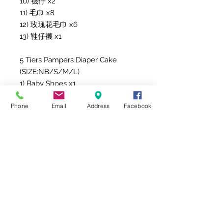
10) 襪仔 x2

11) 毛巾 x8

12) 玫瑰花毛巾 x6

13) 鞋仔襪 x1

5 Tiers Pampers Diaper Cake 
(SIZE:NB/S/M/L)

1) Baby Shoes x1

2) Baby Suit x3

Phone
Email
Address
Facebook
3) Baby Towel /Pads/Blanket x2

4) Baby Bib x8

5) Baby Scarf x10

6) Baby Hanjin x6

7) Baby Strap x1

8) Baby Wet Wipes x2

9) Baby Hand Socks x1

10) Baby Socks x2

11) Baby Towel x8

12) Rose Towel x6
