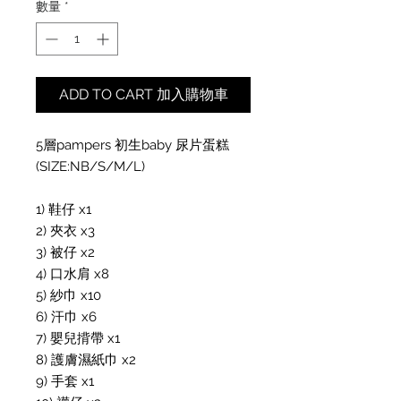
數量
*
ADD TO CART 加入購物車
5層pampers 初生baby 尿片蛋糕 
(SIZE:NB/S/M/L)

1) 鞋仔 x1

2) 夾衣 x3

3) 被仔 x2

4) 口水肩 x8

5) 紗巾 x10

6) 汗巾 x6

7) 嬰兒揹帶 x1

8) 護膚濕紙巾 x2

9) 手套 x1
