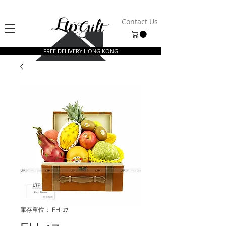
Contact Us
FREE DELIVERY HONG KONG
庫存單位： FH-17