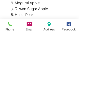
Megumi Apple
Taiwan Sugar Apple
Hosui Pear
Columbia Kirin Fruit
Del Monte Fresh Pineapple
Phone
Email
Address
Facebook
LTP GIFT Delicate gift box
Additional Information
- This gift comes with a message
card board (Place on top ) OR LTP
GIFT message card (in an
envelop)
- Due to seasonality, some fruits
might be replaced with other
types of fruits
備註 Remarks:
客人下單後，需在購物車內按下
備註
，
填寫以下資料：