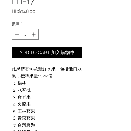
FH-17
價
HK$748.00
格
數量
*
ADD TO CART 加入購物車
此果籃有10款新鮮水果，包括進口水
果，標準果量10-12個
楊桃
水蜜桃
奇異果
火龍果
王林蘋果
青森蘋果
台灣釋迦