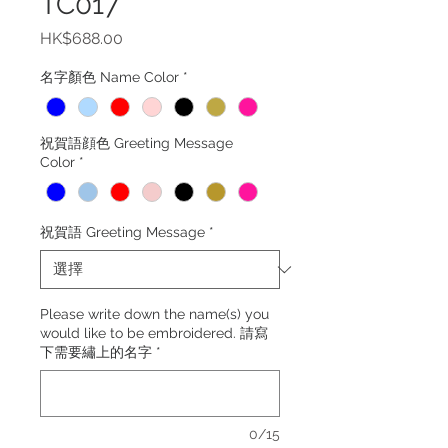
TC017
價
HK$688.00
格
名字顏色 Name Color
*
祝賀語顔色 Greeting Message
Color
*
祝賀語 Greeting Message
*
Please write down the name(s) you
would like to be embroidered. 請寫
下需要繡上的名字
*
0/15