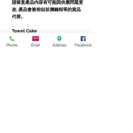
請留意產品内容有可能因供應問題更
改, 產品會被相似並價錢相等的貨品
代替。
Towel Cake
LOFTEX
US High Quality Towel
x2
Size: 145cm x 75
Phone
Email
Address
Facebook
Artificial Flower Decoration
Please provide Name and Name
color
Subject to the availability of
products, the items inside may
vary. Unavailable items will be
replaced by other similar
products with the same value.
備註 Remarks: