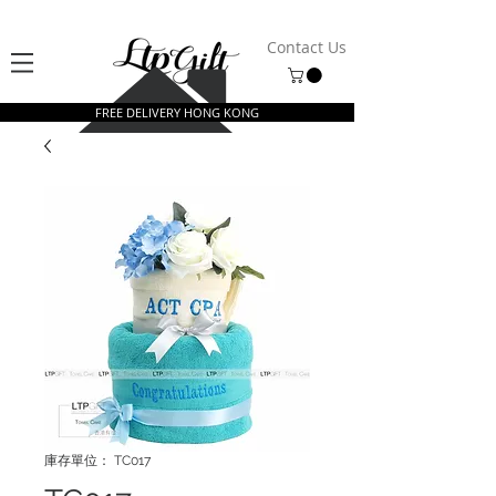
Contact Us
FREE DELIVERY HONG KONG
庫存單位： TC017